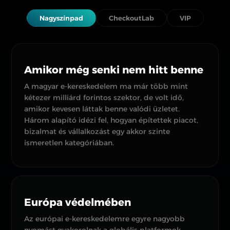
Nagyszínpad
CheckoutLab
VIP
Amikor még senki nem hitt benne
A magyar e-kereskedelem ma már több mint
kétezer milliárd forintos szektor, de volt idő,
amikor kevesen láttak benne valódi üzletet.
Három alapító idézi fel, hogyan építettek piacot,
bizalmat és vállalkozást egy akkor szinte
ismeretlen kategóriában.
Európa védelmében
Az európai e-kereskedelemre egyre nagyobb
nyomást gyakorolnak a globális platformok,