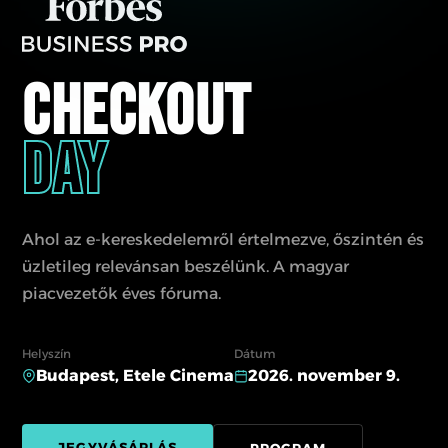
CHECKOUT
DAY
Ahol az e-kereskedelemről értelmezve, őszintén és
üzletileg relevánsan beszélünk. A magyar
piacvezetők éves fóruma.
Helyszín
Dátum
Budapest, Etele Cinema
2026. november 9.
JEGYVÁSÁRLÁS